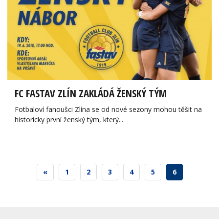
FC FASTAV ZLÍN ZAKLÁDÁ ŽENSKÝ TÝM
Fotbaloví fanoušci Zlína se od nové sezony mohou těšit na
historicky první ženský tým, který...
«
1
2
3
4
5
6