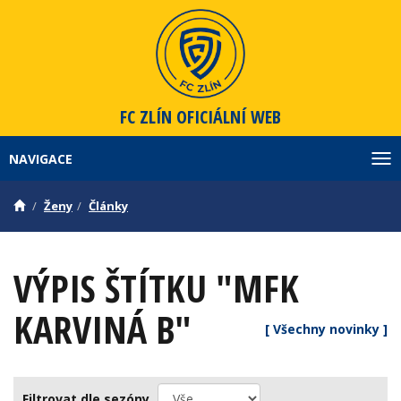
FC ZLÍN
OFICIÁLNÍ WEB
NAVIGACE
Zob
Ženy
Články
VÝPIS ŠTÍTKU "MFK
KARVINÁ B"
[ Všechny novinky ]
Filtrovat dle sezóny