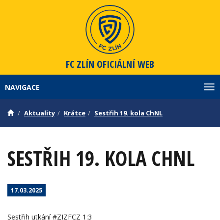
FC ZLÍN
OFICIÁLNÍ WEB
NAVIGACE
Zob
Aktuality
Krátce
Sestřih 19. kola ChNL
SESTŘIH 19. KOLA CHNL
17.03.2025
Sestřih utkání #ZIZFCZ 1:3