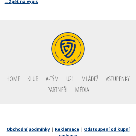
←Zpět na výpis
HOME
KLUB
A-TÝM
U21
MLÁDEŽ
VSTUPENKY
PARTNEŘI
MÉDIA
Obchodní podmínky
|
Reklamace
|
Odstoupení od kupní
smlouvy