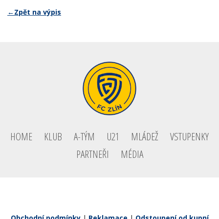
←Zpět na výpis
HOME
KLUB
A-TÝM
U21
MLÁDEŽ
VSTUPENKY
PARTNEŘI
MÉDIA
Obchodní podmínky
|
Reklamace
|
Odstoupení od kupní