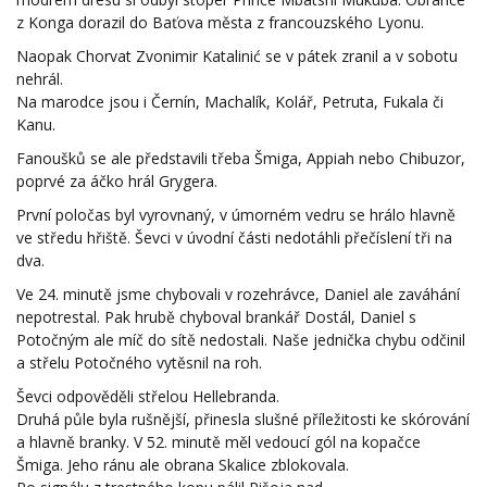
z Konga dorazil do Baťova města z francouzského Lyonu.
Naopak Chorvat Zvonimir Katalinić se v pátek zranil a v sobotu
nehrál.
Na marodce jsou i Černín, Machalík, Kolář, Petruta, Fukala či
Kanu.
Fanoušků se ale představili třeba Šmiga, Appiah nebo Chibuzor,
poprvé za áčko hrál Grygera.
První poločas byl vyrovnaný, v úmorném vedru se hrálo hlavně
ve středu hřiště. Ševci v úvodní části nedotáhli přečíslení tři na
dva.
Ve 24. minutě jsme chybovali v rozehrávce, Daniel ale zaváhání
nepotrestal. Pak hrubě chyboval brankář Dostál, Daniel s
Potočným ale míč do sítě nedostali. Naše jednička chybu odčinil
a střelu Potočného vytěsnil na roh.
Ševci odpověděli střelou Hellebranda.
Druhá půle byla rušnější, přinesla slušné příležitosti ke skórování
a hlavně branky. V 52. minutě měl vedoucí gól na kopačce
Šmiga. Jeho ránu ale obrana Skalice zblokovala.