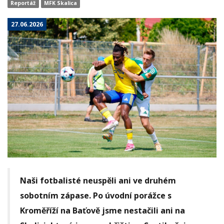
Reportáž
MFK Skalica
27.06.2026
Naši fotbalisté neuspěli ani ve druhém
sobotním zápase. Po úvodní porážce s
Kroměříží na Baťově jsme nestačili ani na