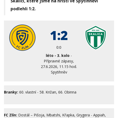
Skalici, které jsme na hřišti ve Spytihněvi
podlehli 1:2.
1:2
0:0
léto - 3. kolo
-
Přípravné zápasy,
27.6.2026, 11.15 hod.
Spytihněv
Branky:
60. vlastní - 58. Križan, 66. Obinna
FC Zlín:
Dostál – Pišoja, Mbatshi, Křapka, Grygera - Appiah,