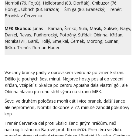
Nombil (76. Fojtů), Hellebrand (83. Dorňák), Chibuzor (76.
Hönig),, Ulbrich (83. Brázda) – Šmiga (80. Bránecký). Trenér:
Bronislav Červenka
MFK Skalica:
Junas – Karhan, Šimko, Sula, Mášik, Gulíšek, Nagy,
Daniel, Ravas, Pudhorocký, Potočný. Střídali: Obinna, Křižan,
Nonikašvili, Bariš, Hollý, Smejkal, Černek, Morong, Guinari,
Riška. Trenér: Roman Hudec
Všechny branky padly v obrovském vedru až po změně stran.
Dělilo je pouhých šest minut. Nejprve hosty poslal do vedení
Křižan, vzápětí si Skalica po centru Appiaha dala vlastní gól, ale
Obinna hlavou po rohu strhl výhru na stranu MFK.
Ševci ve druhém poločase mohli dát i více branek, další šance
ale neproměnili, Nombil dokonce v 72. minutě zahodil pokutový
kop.
Trenér Červenka dal proti Skalici šanci jiným hráčům, než
nastoupili ráno na Baťově proti Kroměříži. Premiéru ve žluto-
modrém dresu si odbyl stoper Prince Mbatshi Mukuba. Obránce