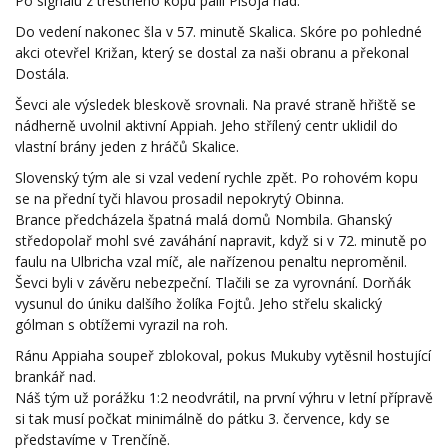
Po signálu z trestného kopu pálil Pišoja nad.
Do vedení nakonec šla v 57. minutě Skalica. Skóre po pohledné
akci otevřel Križan, který se dostal za naši obranu a překonal
Dostála.
Ševci ale výsledek bleskově srovnali. Na pravé straně hřiště se
nádherně uvolnil aktivní Appiah. Jeho střílený centr uklidil do
vlastní brány jeden z hráčů Skalice.
Slovenský tým ale si vzal vedení rychle zpět. Po rohovém kopu
se na přední tyči hlavou prosadil nepokrytý Obinna.
Brance předcházela špatná malá domů Nombila. Ghanský
středopolař mohl své zaváhání napravit, když si v 72. minutě po
faulu na Ulbricha vzal míč, ale nařízenou penaltu neproměnil.
Ševci byli v závěru nebezpeční. Tlačili se za vyrovnání. Dorňák
vysunul do úniku dalšího žolíka Fojtů. Jeho střelu skalický
gólman s obtížemi vyrazil na roh.
Ránu Appiaha soupeř zblokoval, pokus Mukuby vytěsnil hostující
brankář nad.
Náš tým už porážku 1:2 neodvrátil, na první výhru v letní přípravě
si tak musí počkat minimálně do pátku 3. července, kdy se
představíme v Trenčíně.