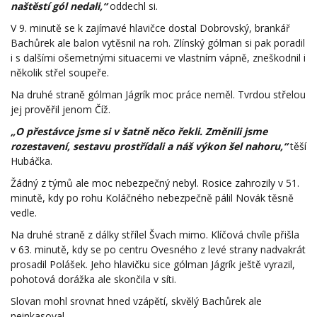
naštěstí gól nedali,“
oddechl si.
V 9. minutě se k zajímavé hlavičce dostal Dobrovský, brankář
Bachůrek ale balon vytěsnil na roh. Zlínský gólman si pak poradil
i s dalšími ošemetnými situacemi ve vlastním vápně, zneškodnil i
několik střel soupeře.
Na druhé straně gólman Jágrík moc práce neměl. Tvrdou střelou
jej prověřil jenom Číž.
„O přestávce jsme si v šatně něco řekli. Změnili jsme
rozestavení, sestavu prostřídali a náš výkon šel nahoru,“
těší
Hubáčka.
Žádný z týmů ale moc nebezpečný nebyl. Rosice zahrozily v 51.
minutě, kdy po rohu Koláčného nebezpečně pálil Novák těsně
vedle.
Na druhé straně z dálky střílel Švach mimo. Klíčová chvíle přišla
v 63. minutě, kdy se po centru Ovesného z levé strany nadvakrát
prosadil Polášek. Jeho hlavičku sice gólman Jágrík ještě vyrazil,
pohotová dorážka ale skončila v síti.
Slovan mohl srovnat hned vzápětí, skvělý Bachůrek ale
neinkasoval.