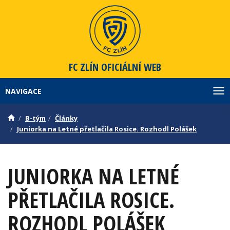
FC ZLÍN
OFICIÁLNÍ WEB
NAVIGACE
Zob
B-tým
Články
Juniorka na Letné přetlačila Rosice. Rozhodl Polášek
JUNIORKA NA LETNÉ
PŘETLAČILA ROSICE.
ROZHODL POLÁŠEK