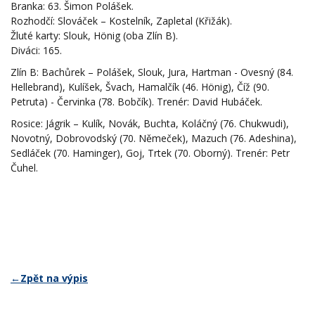
Branka: 63. Šimon Polášek.
Rozhodčí: Slováček – Kostelník, Zapletal (Křižák).
Žluté karty: Slouk, Hönig (oba Zlín B).
Diváci: 165.
Zlín B: Bachůrek – Polášek, Slouk, Jura, Hartman - Ovesný (84.
Hellebrand), Kulíšek, Švach, Hamalčík (46. Hönig), Číž (90.
Petruta) - Červinka (78. Bobčík). Trenér: David Hubáček.
Rosice: Jágrik – Kulík, Novák, Buchta, Koláčný (76. Chukwudi),
Novotný, Dobrovodský (70. Němeček), Mazuch (76. Adeshina),
Sedláček (70. Haminger), Goj, Trtek (70. Oborný). Trenér: Petr
Čuhel.
←Zpět na výpis