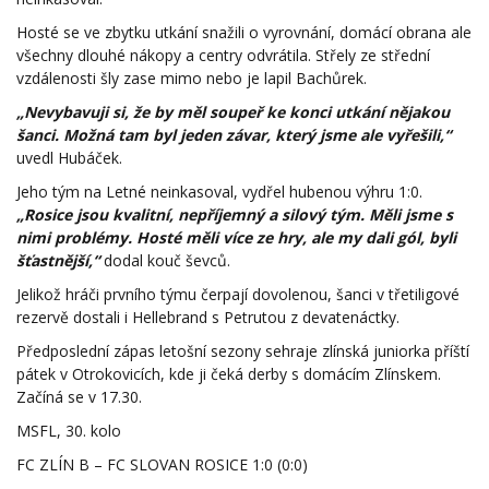
Hosté se ve zbytku utkání snažili o vyrovnání, domácí obrana ale
všechny dlouhé nákopy a centry odvrátila. Střely ze střední
vzdálenosti šly zase mimo nebo je lapil Bachůrek.
„Nevybavuji si, že by měl soupeř ke konci utkání nějakou
šanci. Možná tam byl jeden závar, který jsme ale vyřešili,“
uvedl Hubáček.
Jeho tým na Letné neinkasoval, vydřel hubenou výhru 1:0.
„Rosice jsou kvalitní, nepříjemný a silový tým. Měli jsme s
nimi problémy. Hosté měli více ze hry, ale my dali gól, byli
šťastnější,“
dodal kouč ševců.
Jelikož hráči prvního týmu čerpají dovolenou, šanci v třetiligové
rezervě dostali i Hellebrand s Petrutou z devatenáctky.
Předposlední zápas letošní sezony sehraje zlínská juniorka příští
pátek v Otrokovicích, kde ji čeká derby s domácím Zlínskem.
Začíná se v 17.30.
MSFL, 30. kolo
FC ZLÍN B – FC SLOVAN ROSICE 1:0 (0:0)