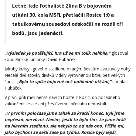
Letné, kde fotbalisté Zlína B v bojovném
utkání 30. kola MSFL přetlačili Rosice 1:0 a
tabulkovému sousedovi odskočili na rozdíl tří
bodů, jsou jedenáctí.
„Výsledek je potěšující, hra už se mi tolik nelíbila,“
glosoval
kouč zlínské juniorky David Hubáček.
Jakoby kulisy ligového stadionu mladým ševcům svazovaly nohy.
Necelé dvě stovky diváků viděly vyrovnanou bitvu bez velkých
šancí.
„Bylo to spíše bojovné než pohledné utkání,“
souhlasí
Hubáček.
V první půli měli herně navrch hosté z Rosic, do pořádného
zakončení se ale ani přes územní převahu nedostali.
„V prvním poločase jsme tahali za kratší konec. Byli jsme
nepřesní, nervózní. Nevím, jestli to bylo tím, že jsme hráli
na hlavním stadionu, ale nebylo to od nás ono. Přišlo mi,
jako bychom se sešli zase po týdnu. Rosice byly lepší,