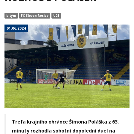
b-tým
FC Slovan Rosice
U21
01.06.2024
Trefa krajního obránce Šimona Poláška z 63.
minuty rozhodla sobotní dopolední duel na