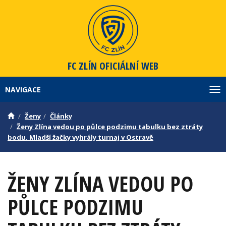
FC ZLÍN
OFICIÁLNÍ WEB
NAVIGACE
Zob
Ženy
Články
Ženy Zlína vedou po půlce podzimu tabulku bez ztráty
bodu. Mladší žačky vyhrály turnaj v Ostravě
ŽENY ZLÍNA VEDOU PO
PŮLCE PODZIMU