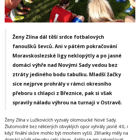
Ženy Zlína dál těší srdce fotbalových
fanoušků ševců. Ani v pátém pokračování
Moravskoslezské ligy neklopýtly a po jasné
domácí výhře nad Novými Sady vedou bez
ztráty jediného bodu tabulku. Mladší žačky
sice nejprve prohrály v rámci okresního
přeboru s chlapci z Březnice, pak si však
spravily náladu výhrou na turnaji v Ostravě.
Ženy Zlína v Lužkovicích vyzvaly olomoucké Nové Sady.
Žlutomodré bez některých obvyklých opor vyhrály jasně 4:0, i
když finální skóre mohlo být mnohem vyšší. Zlíňanky měly na
domácí půdě převahu celý zápas, dařilo se jim zakončovat,