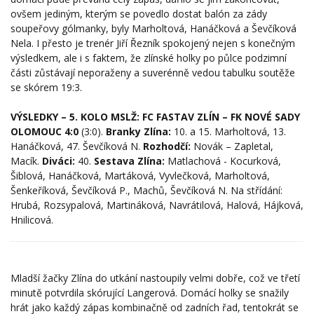
ovšem jediným, kterým se povedlo dostat balón za zády
soupeřovy gólmanky, byly Marholtová, Hanáčková a Ševčíková
Nela. I přesto je trenér Jiří Řezník spokojený nejen s konečným
výsledkem, ale i s faktem, že zlínské holky po půlce podzimní
části zůstávají neporaženy a suverénně vedou tabulku soutěže
se skórem 19:3.
VÝSLEDKY – 5. KOLO MSLŽ: FC FASTAV ZLÍN – FK NOVÉ SADY
OLOMOUC 4:0
(3:0).
Branky Zlína:
10. a 15. Marholtová, 13.
Hanáčková, 47. Ševčíková N.
Rozhodčí:
Novák – Zapletal,
Macík.
Diváci:
40.
Sestava Zlína:
Matlachová - Kocurková,
Šiblová, Hanáčková, Martáková, Vyvlečková, Marholtová,
Šenkeříková, Ševčíková P., Machů, Ševčíková N. Na střídání:
Hrubá, Rozsypalová, Martináková, Navrátilová, Halová, Hájková,
Hnilicová.
Mladší žačky Zlína do utkání nastoupily velmi dobře, což ve třetí
minutě potvrdila skórující Langerová. Domácí holky se snažily
hrát jako každý zápas kombinačně od zadních řad, tentokrát se