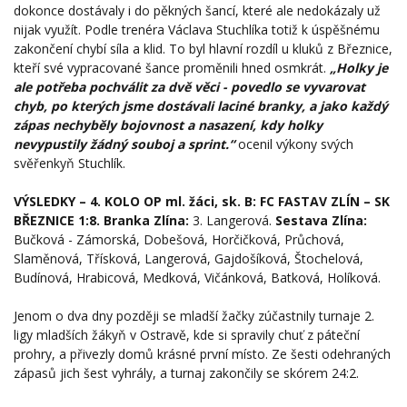
dokonce dostávaly i do pěkných šancí, které ale nedokázaly už
nijak využít. Podle trenéra Václava Stuchlíka totiž k úspěšnému
zakončení chybí síla a klid. To byl hlavní rozdíl u kluků z Březnice,
kteří své vypracované šance proměnili hned osmkrát.
„Holky je
ale potřeba pochválit za dvě věci - povedlo se vyvarovat
chyb, po kterých jsme dostávali laciné branky, a jako každý
zápas nechyběly bojovnost a nasazení, kdy holky
nevypustily žádný souboj a sprint.“
ocenil výkony svých
svěřenkyň Stuchlík.
VÝSLEDKY – 4. KOLO OP ml. žáci, sk. B: FC FASTAV ZLÍN – SK
BŘEZNICE 1:8. Branka Zlína:
3. Langerová.
Sestava Zlína:
Bučková - Zámorská, Dobešová, Horčičková, Průchová,
Slaměnová, Třísková, Langerová, Gajdošíková, Štochelová,
Budínová, Hrabicová, Medková, Vičánková, Batková, Holíková.
Jenom o dva dny později se mladší žačky zúčastnily turnaje 2.
ligy mladších žákyň v Ostravě, kde si spravily chuť z páteční
prohry, a přivezly domů krásné první místo. Ze šesti odehraných
zápasů jich šest vyhrály, a turnaj zakončily se skórem 24:2.