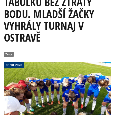
TABULKU BEZ ZTRÁTY
BODU. MLADŠÍ ŽAČKY
VYHRÁLY TURNAJ V
OSTRAVĚ
Ženy
06.10.2020