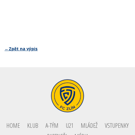
←Zpět na výpis
HOME
KLUB
A-TÝM
U21
MLÁDEŽ
VSTUPENKY